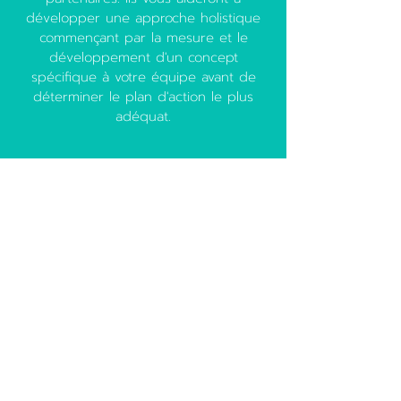
développer une approche holistique
commençant par la mesure et le
développement d'un concept
spécifique à votre équipe avant de
déterminer le plan d'action le plus
adéquat.
attentia.be
bettermindsatwo
rk.com
burnout-
institute.org
hercules-
academy.com